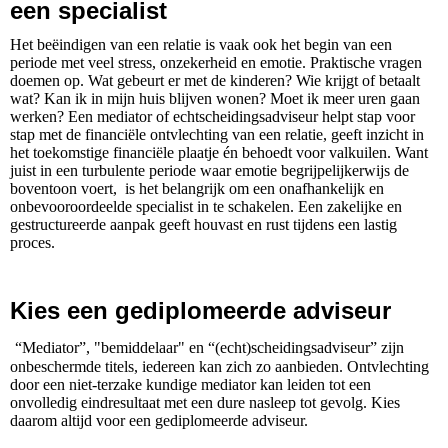
een specialist
Het beëindigen van een relatie is vaak ook het begin van een
periode met veel stress, onzekerheid en emotie. Praktische vragen
doemen op. Wat gebeurt er met de kinderen? Wie krijgt of betaalt
wat? Kan ik in mijn huis blijven wonen? Moet ik meer uren gaan
werken? Een mediator of echtscheidingsadviseur helpt stap voor
stap met de financiële ontvlechting van een relatie, geeft inzicht in
het toekomstige financiële plaatje én behoedt voor valkuilen. Want
juist in een turbulente periode waar emotie begrijpelijkerwijs de
boventoon voert, is het belangrijk om een onafhankelijk en
onbevooroordeelde specialist in te schakelen. Een zakelijke en
gestructureerde aanpak geeft houvast en rust tijdens een lastig
proces.
Kies een gediplomeerde adviseur
“Mediator”, "bemiddelaar" en “(echt)scheidingsadviseur” zijn
onbeschermde titels, iedereen kan zich zo aanbieden. Ontvlechting
door een niet-terzake kundige mediator kan leiden tot een
onvolledig eindresultaat met een dure nasleep tot gevolg. Kies
daarom altijd voor een gediplomeerde adviseur.